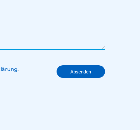
lärung
.
Absenden