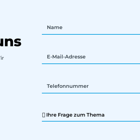
uns
ir